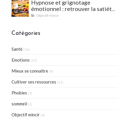
Hypnose et grignotage
émotionnel : retrouver la satiété
et l'équilibre
Objectif mincir
Catégories
Santé
(16)
Emotions
(13)
Mieux se connaître
(9)
Cultiver ses ressources
(11)
Phobies
(3)
sommeil
(3)
Objectif mincir
(4)