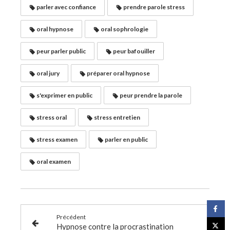
parler avec confiance
prendre parole stress
oral hypnose
oral sophrologie
peur parler public
peur bafouiller
oral jury
préparer oral hypnose
s'exprimer en public
peur prendre la parole
stress oral
stress entretien
stress examen
parler en public
oral examen
Précédent
Hypnose contre la procrastination