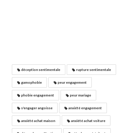
déception sentimentale
rupture sentimentale
gamophobie
peur engagement
phobie engagement
peur mariage
s'engager angoisse
anxiété engagement
anxiété achat maison
anxiété achat voiture