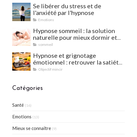
Se libérer du stress et de
l'anxiété par l'hypnose
Emotions
Hypnose sommeil : la solution
naturelle pour mieux dormir et
vaincre les insomnies
sommeil
Hypnose et grignotage
émotionnel : retrouver la satiété
et l'équilibre
Objectif mincir
Catégories
Santé
(16)
Emotions
(13)
Mieux se connaître
(9)