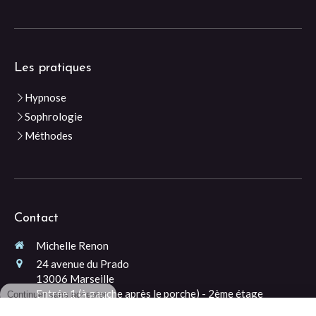
Les pratiques
Hypnose
Sophrologie
Méthodes
Contact
Michelle Renon
24 avenue du Prado
13006
Marseille
Continuer sans accepter
Entrée 1 (à gauche après le porche) - 2ème étage
06 99 38 90 21