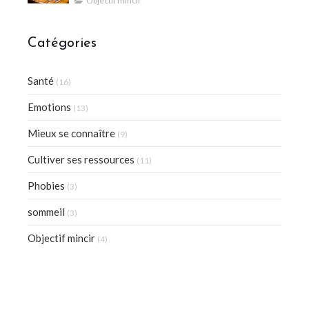
Objectif mincir
Catégories
Santé
(16)
Emotions
(13)
Mieux se connaître
(9)
Cultiver ses ressources
(11)
Phobies
(3)
sommeil
(3)
Objectif mincir
(4)