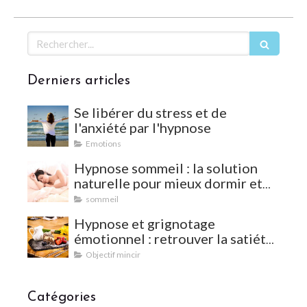
Rechercher
Derniers articles
Se libérer du stress et de
l'anxiété par l'hypnose
Emotions
Hypnose sommeil : la solution
naturelle pour mieux dormir et
vaincre les insomnies
sommeil
Hypnose et grignotage
émotionnel : retrouver la satiété
et l'équilibre
Objectif mincir
Catégories