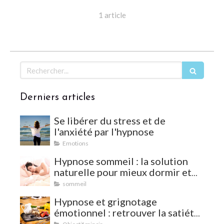
1 article
Rechercher
Derniers articles
Se libérer du stress et de
l'anxiété par l'hypnose
Emotions
Hypnose sommeil : la solution
naturelle pour mieux dormir et
vaincre les insomnies
sommeil
Hypnose et grignotage
émotionnel : retrouver la satiété
et l'équilibre