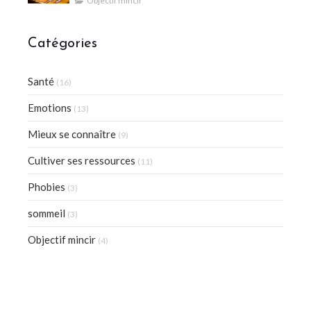
Objectif mincir
Catégories
Santé
(16)
Emotions
(13)
Mieux se connaître
(9)
Cultiver ses ressources
(11)
Phobies
(3)
sommeil
(3)
Objectif mincir
(4)