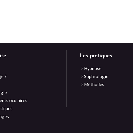
ite
Les pratiques
Hypnose
je ?
Sophrologie
e
Méthodes
ogie
nts oculaires
atiques
ages