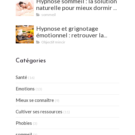
Hypnose sommeil : la solution
naturelle pour mieux dormir et
vaincre les insomnies
sommeil
Hypnose et grignotage
émotionnel : retrouver la
satiété et l'équilibre
Objectif mincir
Catégories
Santé
(16)
Emotions
(13)
Mieux se connaître
(9)
Cultiver ses ressources
(11)
Phobies
(3)
sommeil
(3)