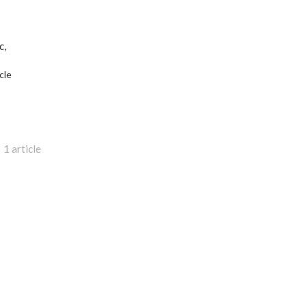
c,
icle
1 article