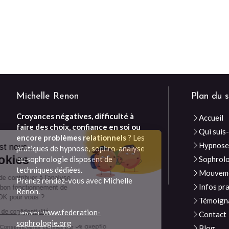
Michelle Renon
Plan du s
Croyances négatives, difficulté à
Accueil
faire des choix, confiance en soi ou
Continuer sans accepter
Qui suis-
encore problèmes relationnels
? Les
Hypnos
Bonjour c'est nous...
pratiques de hypnose, sophro-analyse
Les Cookies
ou sophrologie disposent de
Sophrol
techniques dédiées.
Mouveme
Notre rôle est de contribuer à l'analyse
Prenez rendez-vous avec Michelle
Infos pr
du trafic et au bon fonctionnement de
Renon.
ce site. C'est OK pour vous ?
Témoign
www.federation-
Lire la politique de confidentialité
Lien ami :
Contact
sophrologie.org
Blog
Consentements certifiés par