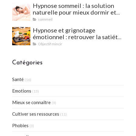
Hypnose sommeil : la solution
naturelle pour mieux dormir et
vaincre les insomnies
sommeil
Hypnose et grignotage
émotionnel : retrouver la satiété
et l'équilibre
Objectif mincir
Catégories
Santé
(16)
Emotions
(13)
Mieux se connaître
(9)
Cultiver ses ressources
(11)
Phobies
(3)