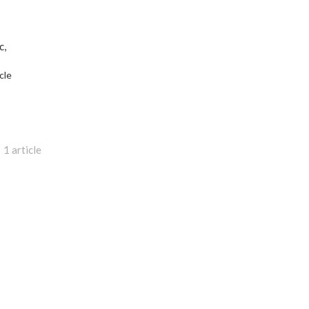
c,
icle
1 article