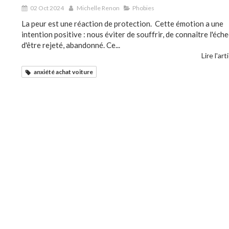
02 Oct 2024
Michelle Renon
Phobies
La peur est une réaction de protection. Cette émotion a une
intention positive : nous éviter de souffrir, de connaître l'éche
d'être rejeté, abandonné. Ce...
Lire l'art
anxiété achat voiture