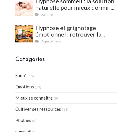
Hypnose sommeil : la solution
naturelle pour mieux dormir et
vaincre les insomnies
sommeil
Hypnose et grignotage
émotionnel : retrouver la
satiété et l'équilibre
Objectif mincir
Catégories
Santé
(16)
Emotions
(13)
Mieux se connaître
(9)
Cultiver ses ressources
(11)
Phobies
(3)
sommeil
(3)