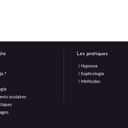
ite
Les pratiques
Hypnose
je ?
Sophrologie
e
Méthodes
ogie
nts oculaires
atiques
ages