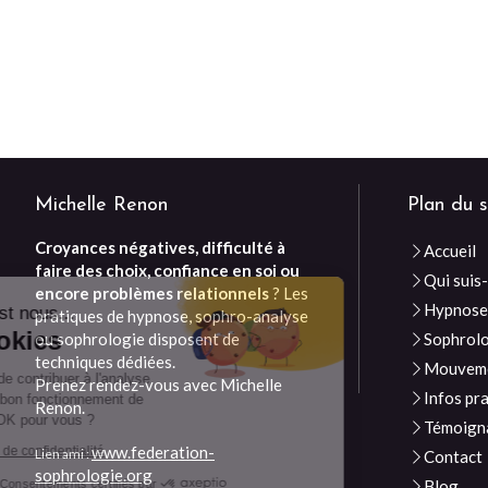
Michelle Renon
Plan du s
Croyances négatives, difficulté à
Accueil
Continuer sans accepter
faire des choix, confiance en soi ou
Qui suis-
encore problèmes relationnels
? Les
Hypnos
Bonjour c'est nous...
pratiques de hypnose, sophro-analyse
Les Cookies
ou sophrologie disposent de
Sophrol
techniques dédiées.
Mouveme
Notre rôle est de contribuer à l'analyse
Prenez rendez-vous avec Michelle
Infos pr
du trafic et au bon fonctionnement de
Renon.
ce site. C'est OK pour vous ?
Témoign
www.federation-
Lire la politique de confidentialité
Lien ami :
Contact
sophrologie.org
Blog
Consentements certifiés par