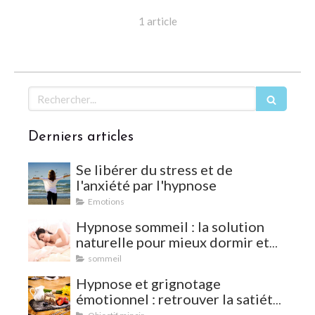
1 article
Rechercher
Derniers articles
Se libérer du stress et de
l'anxiété par l'hypnose
Emotions
Hypnose sommeil : la solution
naturelle pour mieux dormir et
vaincre les insomnies
sommeil
Hypnose et grignotage
émotionnel : retrouver la satiété
et l'équilibre