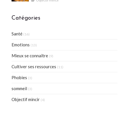
Objectif mincir
Catégories
Santé
(16)
Emotions
(13)
Mieux se connaître
(9)
Cultiver ses ressources
(11)
Phobies
(3)
sommeil
(3)
Objectif mincir
(4)