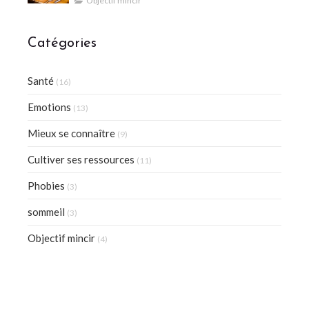
Objectif mincir
Catégories
Santé
(16)
Emotions
(13)
Mieux se connaître
(9)
Cultiver ses ressources
(11)
Phobies
(3)
sommeil
(3)
Objectif mincir
(4)