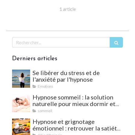
1 article
Rechercher
Derniers articles
Se libérer du stress et de
l'anxiété par l'hypnose
Emotions
Hypnose sommeil : la solution
naturelle pour mieux dormir et
vaincre les insomnies
sommeil
Hypnose et grignotage
émotionnel : retrouver la satiété
et l'équilibre