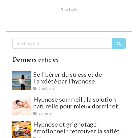
1 article
Rechercher
Derniers articles
Se libérer du stress et de
l'anxiété par l'hypnose
Emotions
Hypnose sommeil : la solution
naturelle pour mieux dormir et
vaincre les insomnies
sommeil
Hypnose et grignotage
émotionnel : retrouver la satiété
et l'équilibre