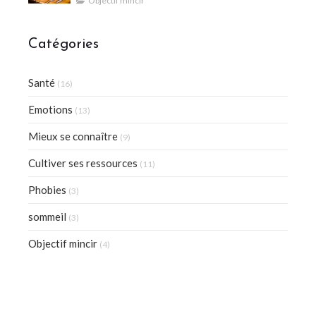
Objectif mincir
Catégories
Santé
(16)
Emotions
(13)
Mieux se connaître
(9)
Cultiver ses ressources
(11)
Phobies
(3)
sommeil
(3)
Objectif mincir
(4)