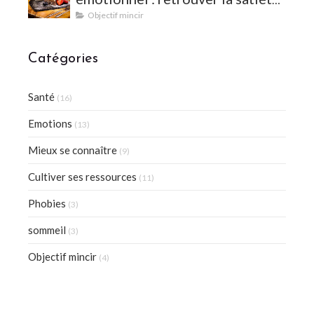
et l'équilibre
Objectif mincir
Catégories
Santé
(16)
Emotions
(13)
Mieux se connaître
(9)
Cultiver ses ressources
(11)
Phobies
(3)
sommeil
(3)
Objectif mincir
(4)