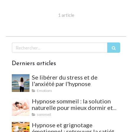
1 article
Rechercher
Derniers articles
Se libérer du stress et de
l'anxiété par l'hypnose
Emotions
Hypnose sommeil : la solution
naturelle pour mieux dormir et
vaincre les insomnies
sommeil
Hypnose et grignotage
émotionnel : retrouver la satiété