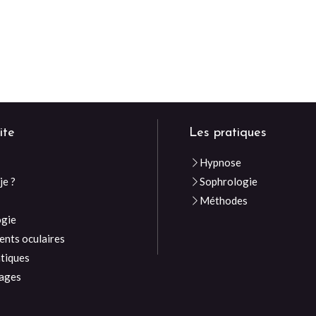
ite
Les pratiques
Hypnose
je ?
Sophrologie
e
Méthodes
ogie
nts oculaires
atiques
ages