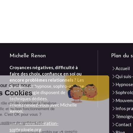
Michelle Renon
Plan du s
Croyances négatives, difficulté à
Accueil
Continuer sans accepter
faire des choix, confiance en soi ou
Qui suis-
encore problèmes relationnels
? Les
Hypnos
Bonjour c'est nous...
pratiques de hypnose, sophro-analyse
Les Cookies
ou sophrologie disposent de
Sophrol
techniques dédiées.
Mouveme
Notre rôle est de contribuer à l'analyse
Prenez rendez-vous avec Michelle
Infos pr
du trafic et au bon fonctionnement de
Renon.
ce site. C'est OK pour vous ?
Témoign
www.federation-
Lire la politique de confidentialité
Lien ami :
Contact
sophrologie.org
Blog
Consentements certifiés par