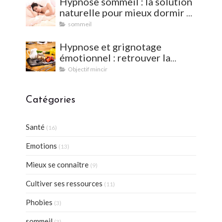
Hypnose sommeil : la solution
naturelle pour mieux dormir et
vaincre les insomnies
sommeil
Hypnose et grignotage
émotionnel : retrouver la
satiété et l'équilibre
Objectif mincir
Catégories
Santé
(16)
Emotions
(13)
Mieux se connaître
(9)
Cultiver ses ressources
(11)
Phobies
(3)
sommeil
(3)