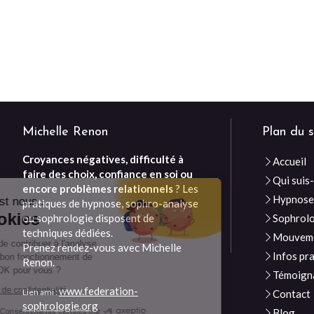
Michelle Renon
Plan du s
Croyances négatives, difficulté à
Accueil
faire des choix, confiance en soi ou
Continuer sans accepter
Qui suis-
encore problèmes relationnels
? Les
Hypnos
Bonjour c'est nous...
pratiques de hypnose, sophro-analyse
Les Cookies
ou sophrologie disposent de
Sophrol
techniques dédiées.
Mouveme
Notre rôle est de contribuer à l'analyse
Prenez rendez-vous avec Michelle
Infos pr
du trafic et au bon fonctionnement de
Renon.
ce site. C'est OK pour vous ?
Témoign
www.federation-
Lire la politique de confidentialité
Lien ami :
Contact
sophrologie.org
Blog
Consentements certifiés par