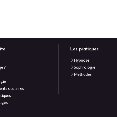
ite
Les pratiques
Hypnose
je ?
Sophrologie
e
Méthodes
ogie
nts oculaires
atiques
ages