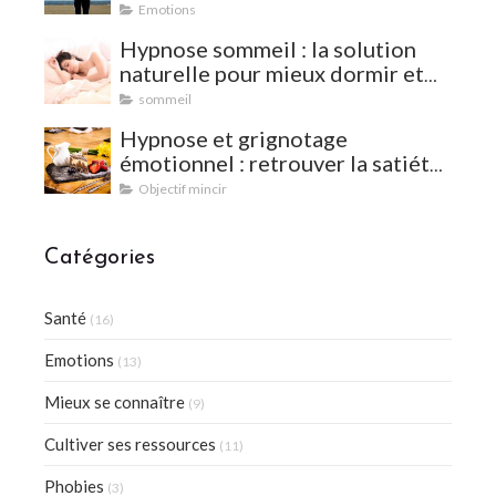
Emotions
Hypnose sommeil : la solution
naturelle pour mieux dormir et
vaincre les insomnies
sommeil
Hypnose et grignotage
émotionnel : retrouver la satiété
et l'équilibre
Objectif mincir
Catégories
Santé
(16)
Emotions
(13)
Mieux se connaître
(9)
Cultiver ses ressources
(11)
Phobies
(3)