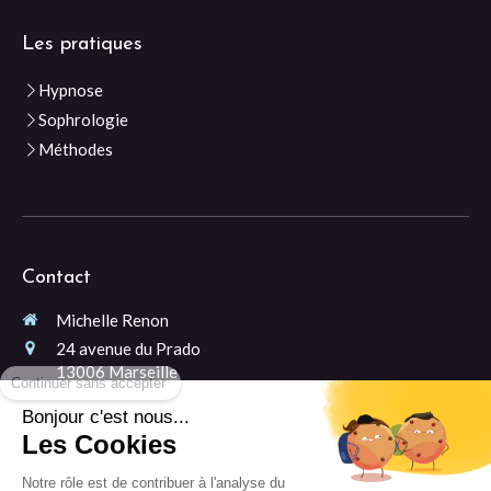
Les pratiques
Hypnose
Sophrologie
Méthodes
Contact
Michelle Renon
24 avenue du Prado
Continuer sans accepter
13006
Marseille
Entrée 1 (à gauche après le porche) - 2ème étage
Bonjour c'est nous...
06 99 38 90 21
Les Cookies
Prendre rendez-vous
Notre rôle est de contribuer à l'analyse du