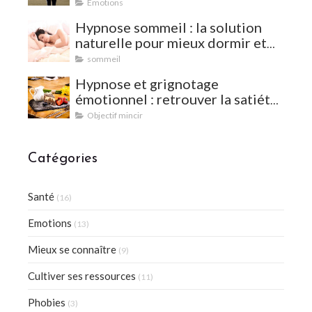
Emotions
Hypnose sommeil : la solution
naturelle pour mieux dormir et
vaincre les insomnies
sommeil
Hypnose et grignotage
émotionnel : retrouver la satiété
et l'équilibre
Objectif mincir
Catégories
Santé
(16)
Emotions
(13)
Mieux se connaître
(9)
Cultiver ses ressources
(11)
Phobies
(3)