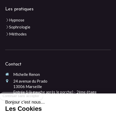
Les pratiques
Hypnose
Sophrologie
Méthodes
Contact
Michelle Renon
24 avenue du Prado
13006
Marseille
Continuer sans accepter
Entrée 1 (à gauche après le porche) - 2ème étage
06 99 38 90 21
Bonjour c'est nous...
Les Cookies
Prendre rendez-vous