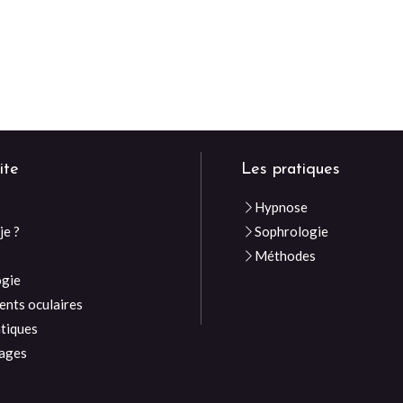
ite
Les pratiques
Hypnose
je ?
Sophrologie
e
Méthodes
ogie
nts oculaires
atiques
ages