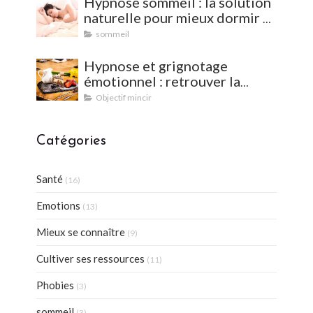
Hypnose sommeil : la solution
naturelle pour mieux dormir et
vaincre les insomnies
sommeil
Hypnose et grignotage
émotionnel : retrouver la
satiété et l'équilibre
Objectif mincir
Catégories
Santé
(16)
Emotions
(13)
Mieux se connaître
(9)
Cultiver ses ressources
(11)
Phobies
(3)
sommeil
(3)