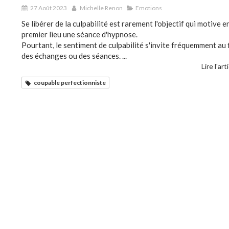
27 Août 2023
Michelle Renon
Emotions
Se libérer de la culpabilité est rarement l'objectif qui motive e
premier lieu une séance d'hypnose.
Pourtant, le sentiment de culpabilité s'invite fréquemment au f
des échanges ou des séances. ...
Lire l'art
coupable perfectionniste