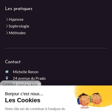
Les pratiques
Hypnose
Sophrologie
Méthodes
Contact
Michelle Renon
24 avenue du Prado
Continuer sans accepter
13006
Marseille
Entrée 1 (à gauche après le porche) - 2ème étage
Bonjour c'est nous...
06 99 38 90 21
Les Cookies
Prendre rendez-vous
Notre rôle est de contribuer à l'analyse du