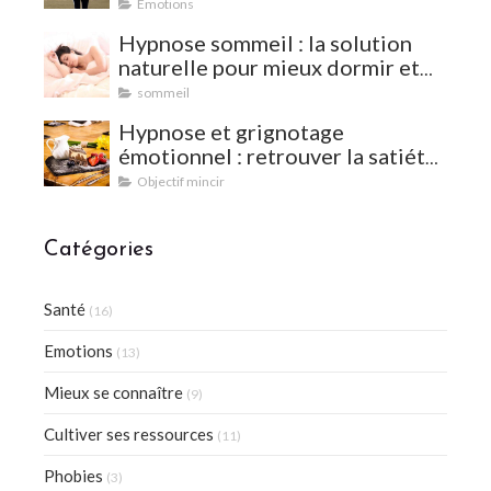
Emotions
Hypnose sommeil : la solution
naturelle pour mieux dormir et
vaincre les insomnies
sommeil
Hypnose et grignotage
émotionnel : retrouver la satiété
et l'équilibre
Objectif mincir
Catégories
Santé
(16)
Emotions
(13)
Mieux se connaître
(9)
Cultiver ses ressources
(11)
Phobies
(3)