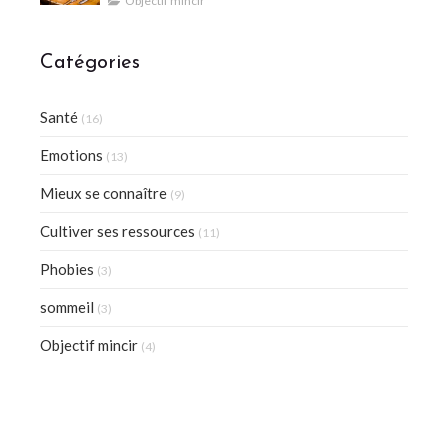
Objectif mincir
Catégories
Santé
(16)
Emotions
(13)
Mieux se connaître
(9)
Cultiver ses ressources
(11)
Phobies
(3)
sommeil
(3)
Objectif mincir
(4)