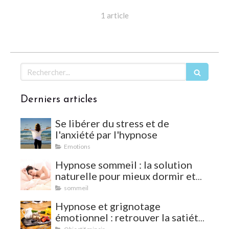
1 article
Rechercher
Derniers articles
Se libérer du stress et de
l'anxiété par l'hypnose
Emotions
Hypnose sommeil : la solution
naturelle pour mieux dormir et
vaincre les insomnies
sommeil
Hypnose et grignotage
émotionnel : retrouver la satiété
et l'équilibre