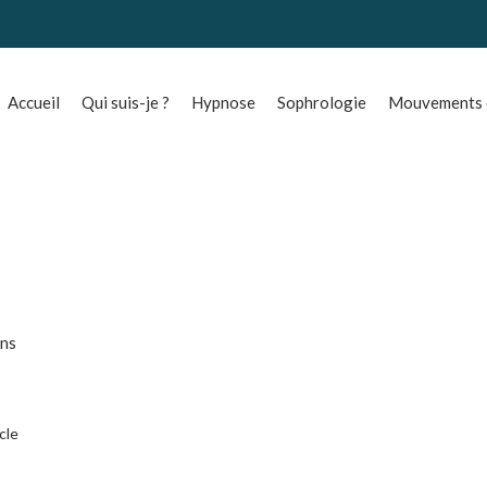
Accueil
Qui suis-je ?
Hypnose
Sophrologie
Mouvements o
ins
icle