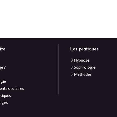
ite
Les pratiques
Hypnose
je ?
Sophrologie
e
Méthodes
ogie
nts oculaires
atiques
ages