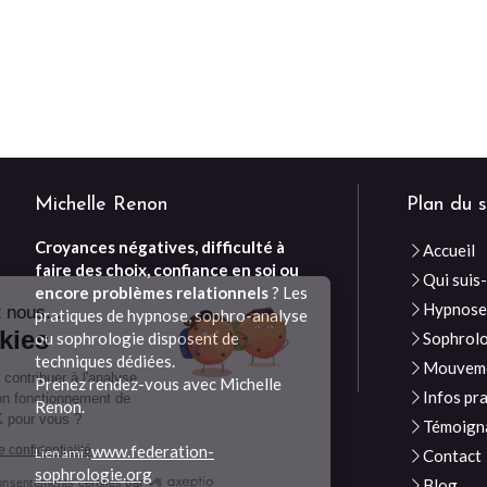
Michelle Renon
Plan du s
Croyances négatives, difficulté à
Accueil
faire des choix, confiance en soi ou
Qui suis-
Continuer sans accepter
encore problèmes relationnels
? Les
Hypnos
Bonjour c'est nous...
pratiques de hypnose, sophro-analyse
Les Cookies
ou sophrologie disposent de
Sophrol
techniques dédiées.
Mouveme
Notre rôle est de contribuer à l'analyse
Prenez rendez-vous avec Michelle
Infos pr
du trafic et au bon fonctionnement de
Renon.
ce site. C'est OK pour vous ?
Témoign
www.federation-
Lire la politique de confidentialité
Lien ami :
Contact
sophrologie.org
Blog
Consentements certifiés par