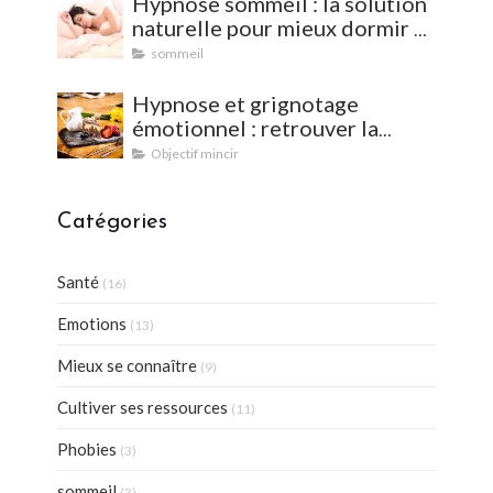
Hypnose sommeil : la solution
naturelle pour mieux dormir et
vaincre les insomnies
sommeil
Hypnose et grignotage
émotionnel : retrouver la
satiété et l'équilibre
Objectif mincir
Catégories
Santé
(16)
Emotions
(13)
Mieux se connaître
(9)
Cultiver ses ressources
(11)
Phobies
(3)
sommeil
(3)