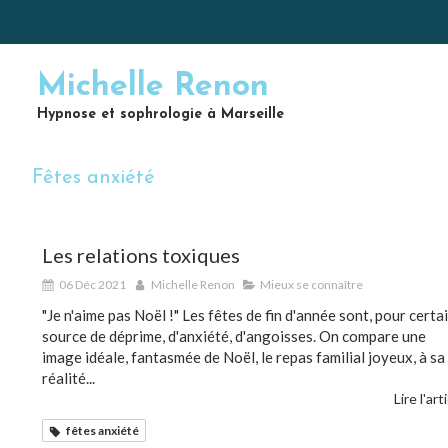
Michelle Renon
Hypnose et sophrologie à Marseille
Fêtes anxiété
Les relations toxiques
06 Déc 2021
Michelle Renon
Mieux se connaître
"Je n'aime pas Noël !" Les fêtes de fin d'année sont, pour certa
source de déprime, d'anxiété, d'angoisses. On compare une
image idéale, fantasmée de Noël, le repas familial joyeux, à sa
réalité...
Lire l'art
fêtes anxiété