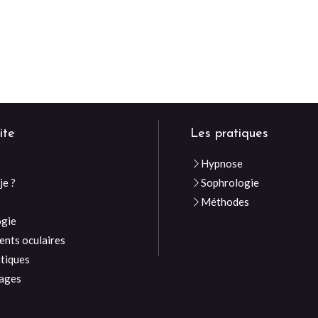
ite
Les pratiques
Hypnose
je ?
Sophrologie
e
Méthodes
ogie
nts oculaires
atiques
ages