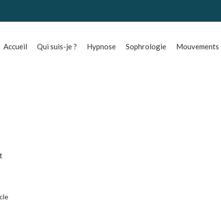
Accueil
Qui suis-je ?
Hypnose
Sophrologie
Mouvements o
t
icle