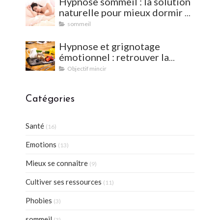
Hypnose sommeil : la solution
naturelle pour mieux dormir et
vaincre les insomnies
sommeil
Hypnose et grignotage
émotionnel : retrouver la
satiété et l'équilibre
Objectif mincir
Catégories
Santé
(16)
Emotions
(13)
Mieux se connaître
(9)
Cultiver ses ressources
(11)
Phobies
(3)
sommeil
(3)