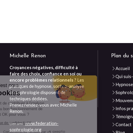
Michelle Renon
Plan du s
Croyances négatives, difficulté à
Accueil
faire des choix, confiance en soi ou
Qui suis-
Continuer sans accepter
encore problèmes relationnels
? Les
Hypnos
Bonjour c'est nous...
pratiques de hypnose, sophro-analyse
Les Cookies
ou sophrologie disposent de
Sophrol
techniques dédiées.
Mouveme
Notre rôle est de contribuer à l'analyse
Prenez rendez-vous avec Michelle
Infos pr
du trafic et au bon fonctionnement de
Renon.
ce site. C'est OK pour vous ?
Témoign
www.federation-
Lire la politique de confidentialité
Lien ami :
Contact
sophrologie.org
Blog
Consentements certifiés par