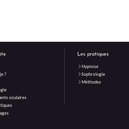
ite
Les pratiques
Hypnose
je ?
Sophrologie
e
Méthodes
ogie
nts oculaires
atiques
ages