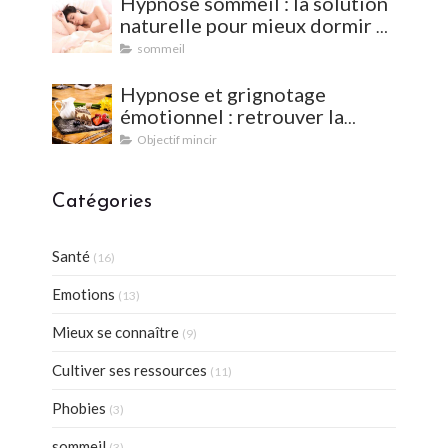
Hypnose sommeil : la solution
naturelle pour mieux dormir et
vaincre les insomnies
sommeil
Hypnose et grignotage
émotionnel : retrouver la
satiété et l'équilibre
Objectif mincir
Catégories
Santé
(16)
Emotions
(13)
Mieux se connaître
(9)
Cultiver ses ressources
(11)
Phobies
(3)
sommeil
(3)