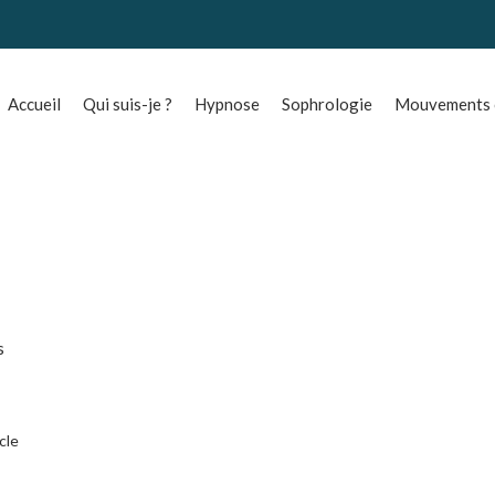
Accueil
Qui suis-je ?
Hypnose
Sophrologie
Mouvements o
s
icle