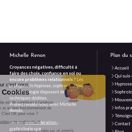
Michelle Renon
Plan du s
Croyances négatives, difficulté à
Accueil
Continuer sans accepter
faire des choix, confiance en soi ou
Qui suis-
encore problèmes relationnels
? Les
Hypnos
Bonjour c'est nous...
pratiques de hypnose, sophro-analyse
Les Cookies
ou sophrologie disposent de
Sophrol
techniques dédiées.
Mouveme
Notre rôle est de contribuer à l'analyse
Prenez rendez-vous avec Michelle
Infos pr
du trafic et au bon fonctionnement de
Renon.
ce site. C'est OK pour vous ?
Témoign
www.federation-
Lire la politique de confidentialité
Lien ami :
Contact
sophrologie.org
Blog
Consentements certifiés par