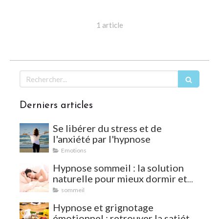
1 article
Rechercher
Derniers articles
Se libérer du stress et de
l'anxiété par l'hypnose
Emotions
Hypnose sommeil : la solution
naturelle pour mieux dormir et
vaincre les insomnies
sommeil
Hypnose et grignotage
émotionnel : retrouver la satiété