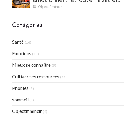
et l'équilibre
Objectif mincir
Catégories
Santé
(16)
Emotions
(13)
Mieux se connaître
(9)
Cultiver ses ressources
(11)
Phobies
(3)
sommeil
(3)
Objectif mincir
(4)