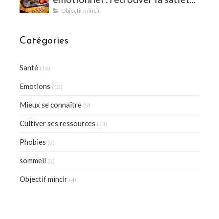
et l'équilibre
Objectif mincir
Catégories
Santé
(16)
Emotions
(13)
Mieux se connaître
(9)
Cultiver ses ressources
(11)
Phobies
(3)
sommeil
(3)
Objectif mincir
(4)