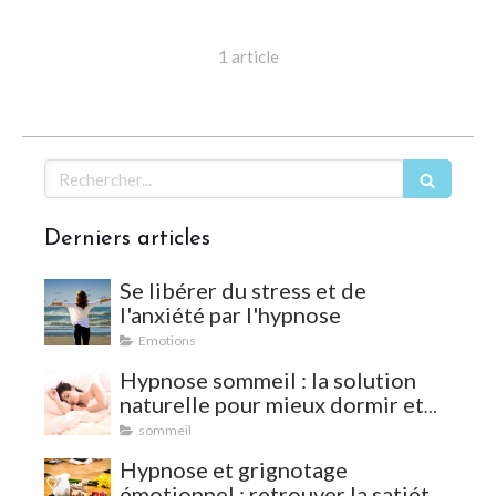
1 article
Rechercher
Derniers articles
Se libérer du stress et de
l'anxiété par l'hypnose
Emotions
Hypnose sommeil : la solution
naturelle pour mieux dormir et
vaincre les insomnies
sommeil
Hypnose et grignotage
émotionnel : retrouver la satiété