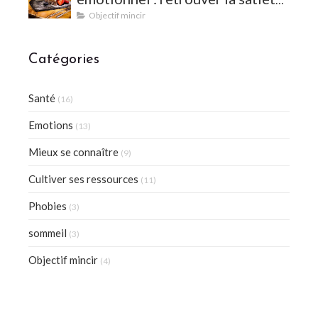
et l'équilibre
Objectif mincir
Catégories
Santé
(16)
Emotions
(13)
Mieux se connaître
(9)
Cultiver ses ressources
(11)
Phobies
(3)
sommeil
(3)
Objectif mincir
(4)