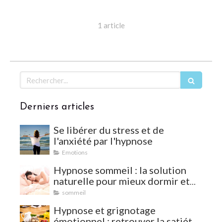
1 article
Rechercher
Derniers articles
Se libérer du stress et de
l'anxiété par l'hypnose
Emotions
Hypnose sommeil : la solution
naturelle pour mieux dormir et
vaincre les insomnies
sommeil
Hypnose et grignotage
émotionnel : retrouver la satiété