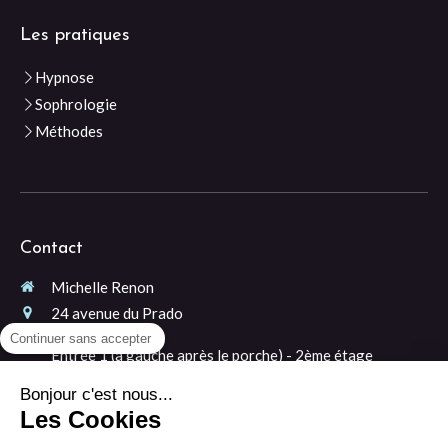
Les pratiques
Hypnose
Sophrologie
Méthodes
Contact
Michelle Renon
24 avenue du Prado
13006
Marseille
Continuer sans accepter
Entrée 1 (à gauche après le porche) - 2ème étage
06 99 38 90 21
Bonjour c'est nous...
Les Cookies
Prendre rendez-vous