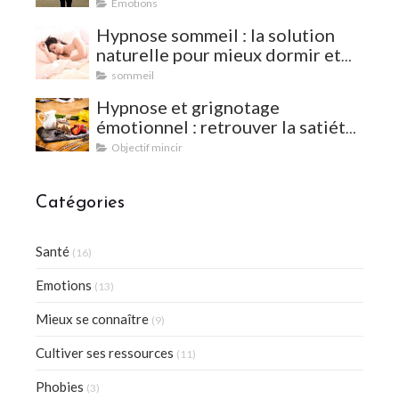
Emotions
Hypnose sommeil : la solution
naturelle pour mieux dormir et
vaincre les insomnies
sommeil
Hypnose et grignotage
émotionnel : retrouver la satiété
et l'équilibre
Objectif mincir
Catégories
Santé
(16)
Emotions
(13)
Mieux se connaître
(9)
Cultiver ses ressources
(11)
Phobies
(3)